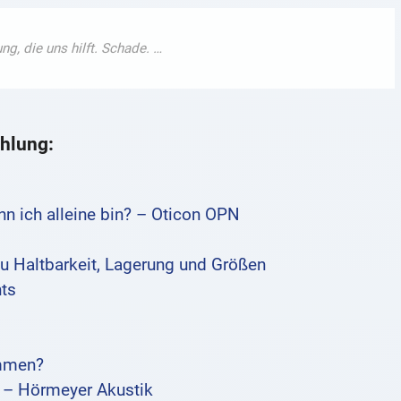
hlung:
nn ich alleine bin? – Oticon OPN
zu Haltbarkeit, Lagerung und Größen
hts
ommen?
t – Hörmeyer Akustik