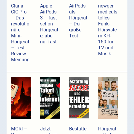
Claria
Apple
AirPods
newgen
CIC Pro
AirPods
als
medicals
– Das
3 – fast
Hörgerät
tolles
revolutio
schon
– Der
Funk-
näre
Hörgerät
große
Hörsyste
Mini-
e, aber
Test
m KH-
Hörgerät
nur fast
150 für
– Test
TV und
Review
Musik
Meinung
MORI –
Jetzt
Bestatter
Hörgerät