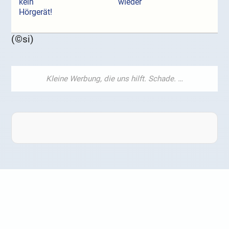
kein
wieder
Hörgerät!
(©si)