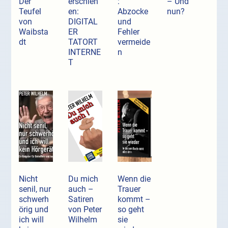
Der
erschien
:
– Und
Teufel
en:
Abzocke
nun?
von
DIGITAL
und
Waibsta
ER
Fehler
dt
TATORT
vermeide
INTERNE
n
T
Nicht
Du mich
Wenn die
senil, nur
auch –
Trauer
schwerh
Satiren
kommt –
örig und
von Peter
so geht
ich will
Wilhelm
sie