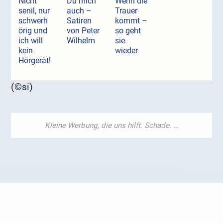
Nicht
Du mich
Wenn die
senil, nur
auch –
Trauer
schwerh
Satiren
kommt –
örig und
von Peter
so geht
ich will
Wilhelm
sie
kein
wieder
Hörgerät!
(©si)