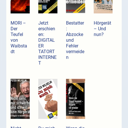
MORI –
Jetzt
Bestatter
Hörgerät
Der
erschien
:
– Und
Teufel
en:
Abzocke
nun?
von
DIGITAL
und
Waibsta
ER
Fehler
dt
TATORT
vermeide
INTERNE
n
T