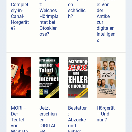
Complet
t:
en
e: Von
ely-in-
Welches
schädlic
der
Canal-
Hörimpla
h?
Antike
Hörgerät
ntat bei
zur
e?
Otoskler
digitalen
ose?
Intelligen
z
MORI –
Jetzt
Bestatter
Hörgerät
Der
erschien
:
– Und
Teufel
en:
Abzocke
nun?
von
DIGITAL
und
Waibsta
ER
Fehler