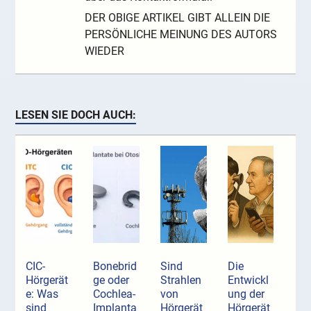
DER OBIGE ARTIKEL GIBT ALLEIN DIE
PERSÖNLICHE MEINUNG DES AUTORS
WIEDER
LESEN SIE DOCH AUCH:
CIC-
Bonebrid
Sind
Die
Hörgerät
ge oder
Strahlen
Entwickl
e: Was
Cochlea-
von
ung der
sind
Implanta
Hörgerät
Hörgerät