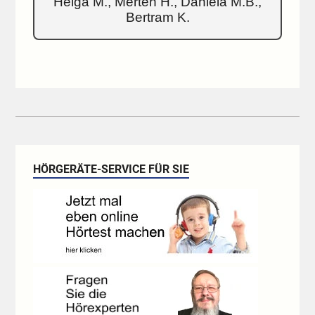
Helga M., Merten H., Daniela M.B.,
Bertram K.
HÖRGERÄTE-SERVICE FÜR SIE