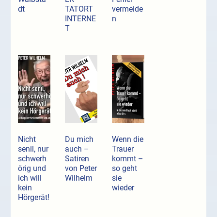
dt
TATORT
vermeide
INTERNE
n
T
Nicht
Du mich
Wenn die
senil, nur
auch –
Trauer
schwerh
Satiren
kommt –
örig und
von Peter
so geht
ich will
Wilhelm
sie
kein
wieder
Hörgerät!