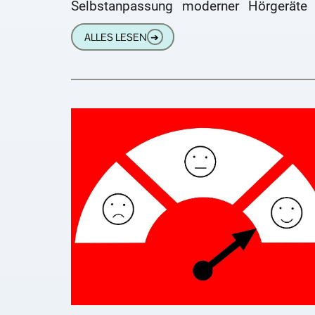
Selbstanpassung moderner Hörgeräte 
Auge zu fassen. Das betrifft vor allem 
ALLES LESEN
➔
sogenannten