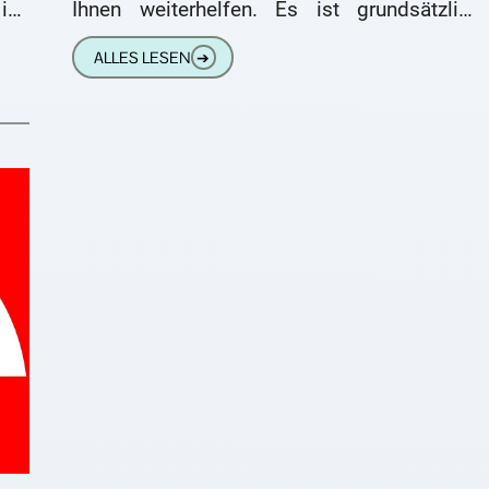
ins
Ihnen weiterhelfen. Es ist grundsätzlich
die
Aufgabe des Hörgeräteakustikers:
ALLES LESEN
➔
Hörgeräte programmieren Zunächst sei
einmal grundsätzlich