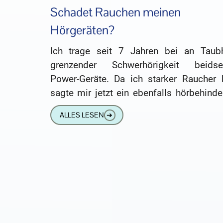
Schadet Rauchen meinen
Hörgeräten?
Ich trage seit 7 Jahren bei an Taubh
grenzender Schwerhörigkeit beidsei
Power-Geräte. Da ich starker Raucher b
sagte mir jetzt ein ebenfalls hörbehinde
Freund, ich solle lieber das Rauchen blei
ALLES LESEN
➔