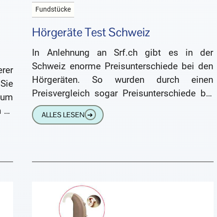
Fundstücke
Hörgeräte Test Schweiz
In Anlehnung an Srf.ch gibt es in der
Schweiz enorme Preisunterschiede bei den
rer
Hörgeräten. So wurden durch einen
Sie
Preisvergleich sogar Preisunterschiede bis
 um
hin zu 89 % festgestellt. Ein Grund dafür
n zu
ALLES LESEN
➔
gen