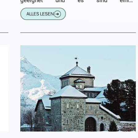
geeignet und es sind einige
Voraussetzungen zu erfüllen.
ALLES LESEN
➔
Voraussetzungen zur Selbstanpassung von
Hörgeräten Digitale