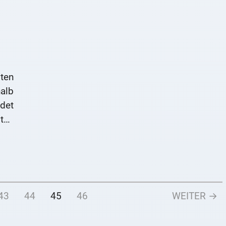
ten
alb
det
sten
43
44
45
46
WEITER →