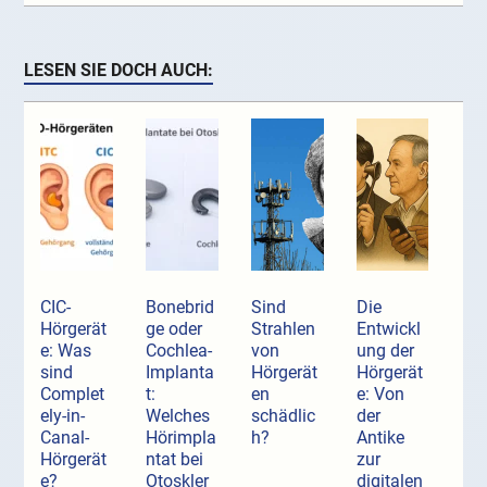
LESEN SIE DOCH AUCH:
CIC-
Bonebrid
Sind
Die
Hörgerät
ge oder
Strahlen
Entwickl
e: Was
Cochlea-
von
ung der
sind
Implanta
Hörgerät
Hörgerät
Complet
t:
en
e: Von
ely-in-
Welches
schädlic
der
Canal-
Hörimpla
h?
Antike
Hörgerät
ntat bei
zur
e?
Otoskler
digitalen