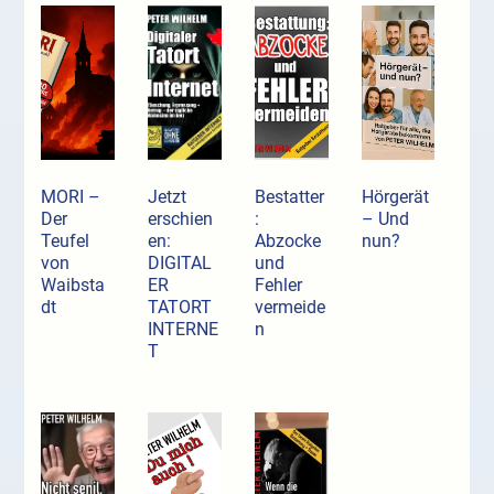
MORI –
Jetzt
Bestatter
Hörgerät
Der
erschien
:
– Und
Teufel
en:
Abzocke
nun?
von
DIGITAL
und
Waibsta
ER
Fehler
dt
TATORT
vermeide
INTERNE
n
T