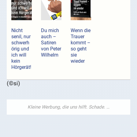
Nicht
Du mich
Wenn die
senil, nur
auch –
Trauer
schwerh
Satiren
kommt –
örig und
von Peter
so geht
ich will
Wilhelm
sie
kein
wieder
Hörgerät!
(©si)