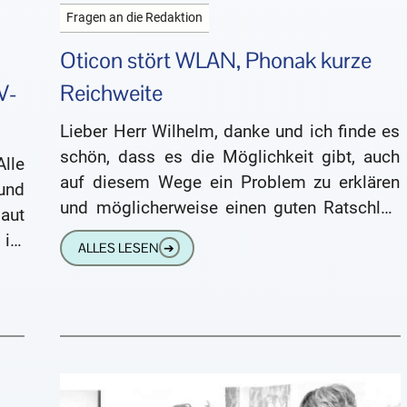
Fragen an die Redaktion
Oticon stört WLAN, Phonak kurze
V-
Reichweite
Lieber Herr Wilhelm, danke und ich finde es
schön, dass es die Möglichkeit gibt, auch
lle
auf diesem Wege ein Problem zu erklären
und
und möglicherweise einen guten Ratschlag
laut
oder auch Hilfe
ist
ALLES LESEN
➔
TV-