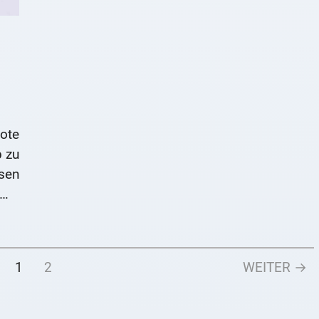
ote
b zu
esen
Wir
1
2
WEITER →