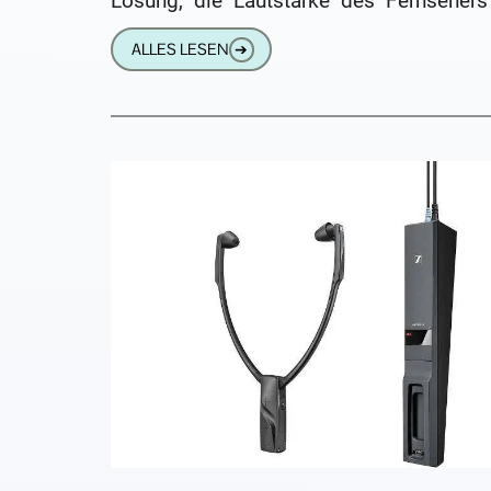
Lösung, die Lautstärke des Fernsehers
erhöhen, erweist sich meist 
ALLES LESEN
➔
problematisch. Nicht nur kann