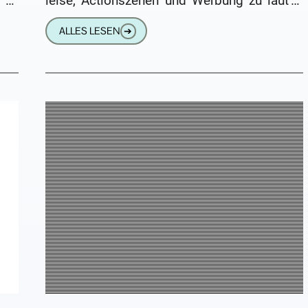
 zu
leise, Actionszenen und Werbung zu laut –
als
das führt dazu, dass ihr
ALLES LESEN
➔