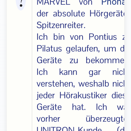
MARVEL von
Phonak
der absolute Hörgeräte-
Spitzenreiter.
Ich bin von Pontius zu
Pilatus gelaufen, um die
Geräte zu bekommen.
Ich kann gar nicht
verstehen, weshalb nicht
jeder Hörakustiker diese
Geräte hat. Ich war
vorher überzeugter
UNITRON-Kunde (die