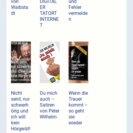
von
DIGITAL
und
Waibsta
ER
Fehler
dt
TATORT
vermeide
INTERNE
n
T
Nicht
Du mich
Wenn die
senil, nur
auch –
Trauer
schwerh
Satiren
kommt –
örig und
von Peter
so geht
ich will
Wilhelm
sie
kein
wieder
Hörgerät!