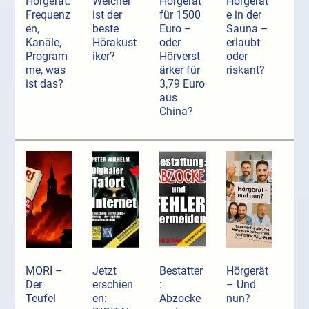
Hörgerät:
Welcher
Hörgerät
Hörgerät
Frequenz
ist der
für 1500
e in der
en,
beste
Euro –
Sauna –
Kanäle,
Hörakust
oder
erlaubt
Program
iker?
Hörverst
oder
me, was
ärker für
riskant?
ist das?
3,79 Euro
aus
China?
MORI –
Jetzt
Bestatter
Hörgerät
Der
erschien
:
– Und
Teufel
en:
Abzocke
nun?