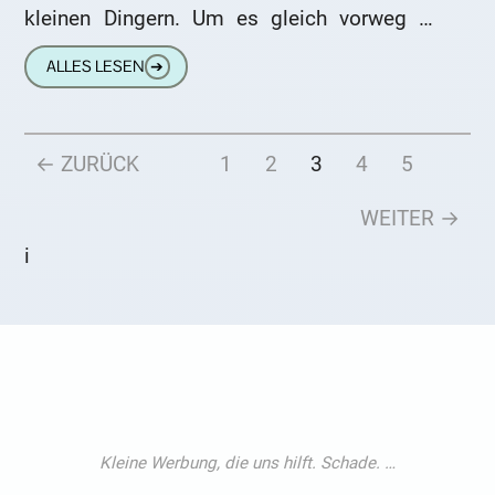
kleinen Dingern. Um es gleich vorweg zu
sagen: Die Ohrhörer
ALLES LESEN
➔
← ZURÜCK
1
2
3
4
5
WEITER →
i