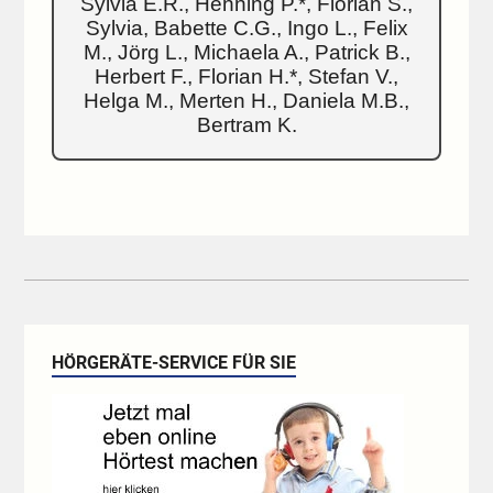
Sylvia E.R., Henning P.*, Florian S.,
Sylvia, Babette C.G., Ingo L., Felix
M., Jörg L., Michaela A., Patrick B.,
Herbert F., Florian H.*, Stefan V.,
Helga M., Merten H., Daniela M.B.,
Bertram K.
HÖRGERÄTE-SERVICE FÜR SIE