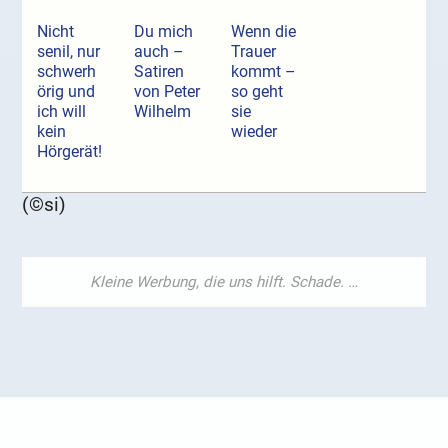
Nicht
Du mich
Wenn die
senil, nur
auch –
Trauer
schwerh
Satiren
kommt –
örig und
von Peter
so geht
ich will
Wilhelm
sie
kein
wieder
Hörgerät!
(©si)