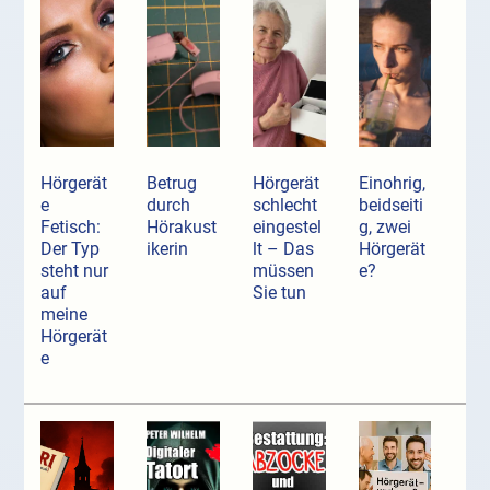
Hörgerät
Betrug
Hörgerät
Einohrig,
e
durch
schlecht
beidseiti
Fetisch:
Hörakust
eingestel
g, zwei
Der Typ
ikerin
lt – Das
Hörgerät
steht nur
müssen
e?
auf
Sie tun
meine
Hörgerät
e