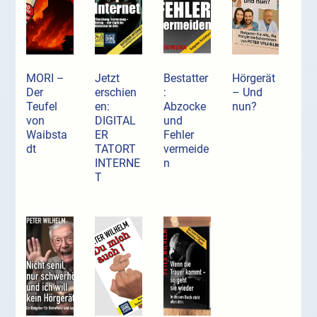
MORI –
Jetzt
Bestatter
Hörgerät
Der
erschien
:
– Und
Teufel
en:
Abzocke
nun?
von
DIGITAL
und
Waibsta
ER
Fehler
dt
TATORT
vermeide
INTERNE
n
T