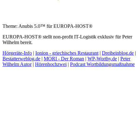
Theme: Anubis 5.0™ für EUROPA-HOST®
EUROPA-HOST® stellt non-profit IT-Logistik exklusiv für Peter
Wilhelm bereit.
Hörgeräte-Info
|
Ionion - griechisches Restaurant
|
Dreibeinblog.de
|
Bestatterweblog.de
|
MORI - Der Roman
|
WP-Worthy.de
|
Peter
Wilhelm Autor
|
Hörenhochzwei
|
Podcast Wortbildungsmaßnahme