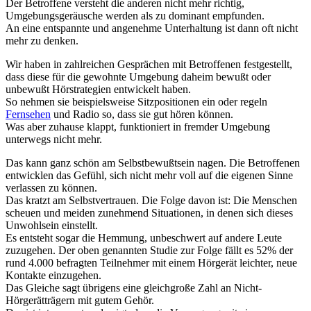
Der Betroffene versteht die anderen nicht mehr richtig,
Umgebungsgeräusche werden als zu dominant empfunden.
An eine entspannte und angenehme Unterhaltung ist dann oft nicht
mehr zu denken.
Wir haben in zahlreichen Gesprächen mit Betroffenen festgestellt,
dass diese für die gewohnte Umgebung daheim bewußt oder
unbewußt Hörstrategien entwickelt haben.
So nehmen sie beispielsweise Sitzpositionen ein oder regeln
Fernsehen
und Radio so, dass sie gut hören können.
Was aber zuhause klappt, funktioniert in fremder Umgebung
unterwegs nicht mehr.
Das kann ganz schön am Selbstbewußtsein nagen. Die Betroffenen
entwicklen das Gefühl, sich nicht mehr voll auf die eigenen Sinne
verlassen zu können.
Das kratzt am Selbstvertrauen. Die Folge davon ist: Die Menschen
scheuen und meiden zunehmend Situationen, in denen sich dieses
Unwohlsein einstellt.
Es entsteht sogar die Hemmung, unbeschwert auf andere Leute
zuzugehen. Der oben genannten Studie zur Folge fällt es 52% der
rund 4.000 befragten Teilnehmer mit einem Hörgerät leichter, neue
Kontakte einzugehen.
Das Gleiche sagt übrigens eine gleichgroße Zahl an Nicht-
Hörgerätträgern mit gutem Gehör.