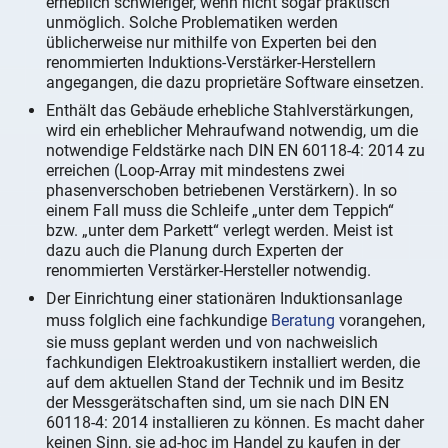
erheblich schwieriger, wenn nicht sogar praktisch
unmöglich. Solche Problematiken werden
üblicherweise nur mithilfe von Experten bei den
renommierten Induktions-Verstärker-Herstellern
angegangen, die dazu proprietäre Software einsetzen.
Enthält das Gebäude erhebliche Stahlverstärkungen,
wird ein erheblicher Mehraufwand notwendig, um die
notwendige Feldstärke nach DIN EN 60118-4: 2014 zu
erreichen (Loop-Array mit mindestens zwei
phasenverschoben betriebenen Verstärkern). In so
einem Fall muss die Schleife „unter dem Teppich“
bzw. „unter dem Parkett“ verlegt werden. Meist ist
dazu auch die Planung durch Experten der
renommierten Verstärker-Hersteller notwendig.
Der Einrichtung einer stationären Induktionsanlage
muss folglich eine fachkundige
Beratung
vorangehen,
sie muss geplant werden und von nachweislich
fachkundigen Elektroakustikern installiert werden, die
auf dem aktuellen Stand der Technik und im Besitz
der Messgerätschaften sind, um sie nach DIN EN
60118-4: 2014 installieren zu können. Es macht daher
keinen Sinn, sie ad-hoc im Handel zu kaufen in der