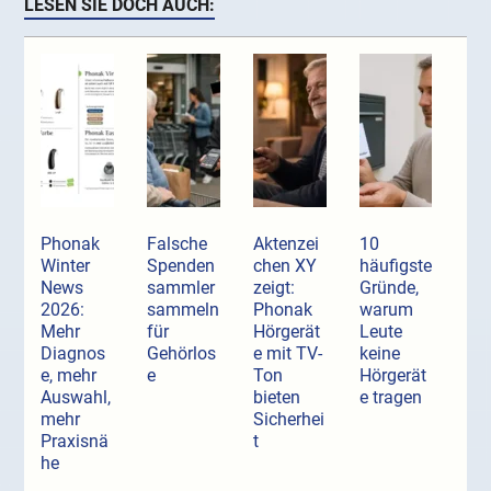
LESEN SIE DOCH AUCH:
Phonak
Falsche
Aktenzei
10
Winter
Spenden
chen XY
häufigste
News
sammler
zeigt:
Gründe,
2026:
sammeln
Phonak
warum
Mehr
für
Hörgerät
Leute
Diagnos
Gehörlos
e mit TV-
keine
e, mehr
e
Ton
Hörgerät
Auswahl,
bieten
e tragen
mehr
Sicherhei
Praxisnä
t
he