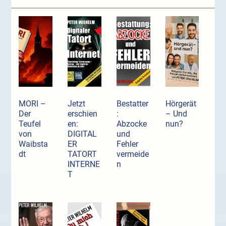
MORI –
Jetzt
Bestatter
Hörgerät
Der
erschien
:
– Und
Teufel
en:
Abzocke
nun?
von
DIGITAL
und
Waibsta
ER
Fehler
dt
TATORT
vermeide
INTERNE
n
T