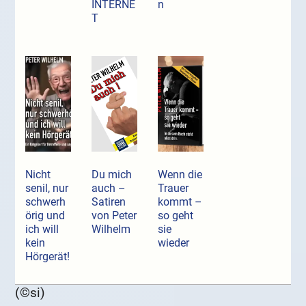
INTERNE
n
T
Nicht
Du mich
Wenn die
senil, nur
auch –
Trauer
schwerh
Satiren
kommt –
örig und
von Peter
so geht
ich will
Wilhelm
sie
kein
wieder
Hörgerät!
(©si)