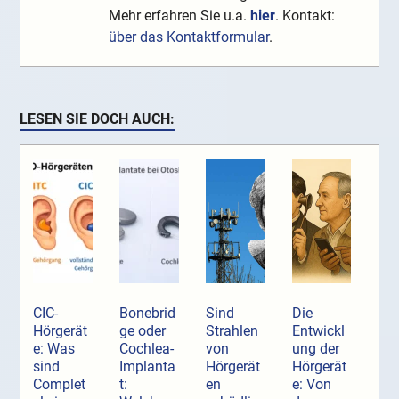
Mehr erfahren Sie u.a.
hier
. Kontakt:
über das Kontaktformular
.
LESEN SIE DOCH AUCH:
CIC-
Bonebrid
Sind
Die
Hörgerät
ge oder
Strahlen
Entwickl
e: Was
Cochlea-
von
ung der
sind
Implanta
Hörgerät
Hörgerät
Complet
t:
en
e: Von