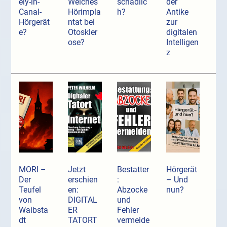
ely-in-
Welches
schädlic
der
Canal-
Hörimpla
h?
Antike
Hörgerät
ntat bei
zur
e?
Otoskler
digitalen
ose?
Intelligen
z
MORI –
Jetzt
Bestatter
Hörgerät
Der
erschien
:
– Und
Teufel
en:
Abzocke
nun?
von
DIGITAL
und
Waibsta
ER
Fehler
dt
TATORT
vermeide