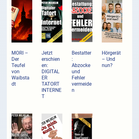
MORI –
Jetzt
Bestatter
Hörgerät
Der
erschien
:
– Und
Teufel
en:
Abzocke
nun?
von
DIGITAL
und
Waibsta
ER
Fehler
dt
TATORT
vermeide
INTERNE
n
T