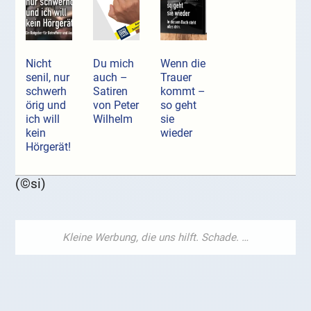
Nicht
Du mich
Wenn die
senil, nur
auch –
Trauer
schwerh
Satiren
kommt –
örig und
von Peter
so geht
ich will
Wilhelm
sie
kein
wieder
Hörgerät!
(©si)