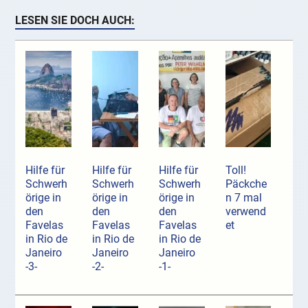
LESEN SIE DOCH AUCH:
Hilfe für
Hilfe für
Hilfe für
Toll!
Schwerh
Schwerh
Schwerh
Päckche
örige in
örige in
örige in
n 7 mal
den
den
den
verwend
Favelas
Favelas
Favelas
et
in Rio de
in Rio de
in Rio de
Janeiro
Janeiro
Janeiro
-3-
-2-
-1-