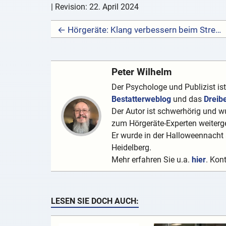
| Revision:
22. April 2024
← Hörgeräte: Klang verbessern beim Streaming – So wirds gemacht – 4 einfache Schritte
Peter Wilhelm
Der Psychologe und Publizist is
Bestatterweblog
und das
Dreib
Der Autor ist schwerhörig und wu
zum Hörgeräte-Experten weiterge
Er wurde in der Halloweennacht a
Heidelberg.
Mehr erfahren Sie u.a.
hier
. Kon
LESEN SIE DOCH AUCH: