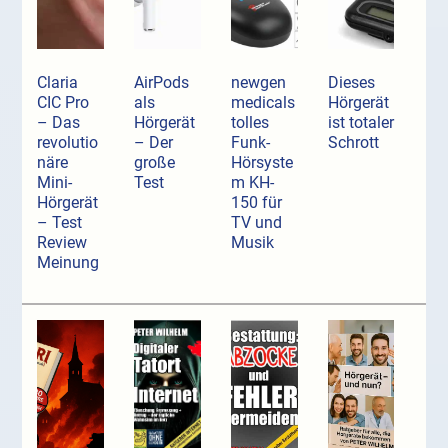
Claria
AirPods
newgen
Dieses
CIC Pro
als
medicals
Hörgerät
– Das
Hörgerät
tolles
ist totaler
revolutio
– Der
Funk-
Schrott
näre
große
Hörsyste
Mini-
Test
m KH-
Hörgerät
150 für
– Test
TV und
Review
Musik
Meinung