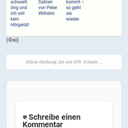
schwerh
Satiren
kommt –
örig und
von Peter
so geht
ich will
Wilhelm
sie
kein
wieder
Hörgerät!
(©si)
Schreibe einen
Kommentar