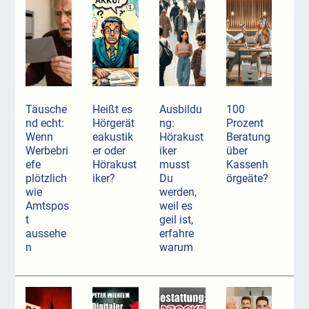
Täusche
Heißt es
Ausbildu
100
nd echt:
Hörgerät
ng:
Prozent
Wenn
eakustik
Hörakust
Beratung
Werbebri
er oder
iker
über
efe
Hörakust
musst
Kassenh
plötzlich
iker?
Du
örgeäte?
wie
werden,
Amtspos
weil es
t
geil ist,
aussehe
erfahre
n
warum