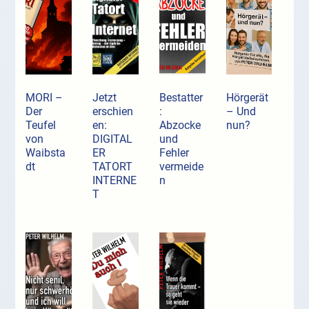
MORI –
Jetzt
Bestatter
Hörgerät
Der
erschien
:
– Und
Teufel
en:
Abzocke
nun?
von
DIGITAL
und
Waibsta
ER
Fehler
dt
TATORT
vermeide
INTERNE
n
T