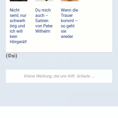
Nicht
Du mich
Wenn die
senil, nur
auch –
Trauer
schwerh
Satiren
kommt –
örig und
von Peter
so geht
ich will
Wilhelm
sie
kein
wieder
Hörgerät!
(©si)