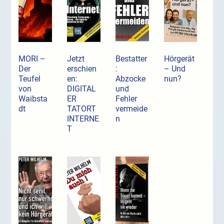
MORI –
Jetzt
Bestatter
Hörgerät
Der
erschien
:
– Und
Teufel
en:
Abzocke
nun?
von
DIGITAL
und
Waibsta
ER
Fehler
dt
TATORT
vermeide
INTERNE
n
T