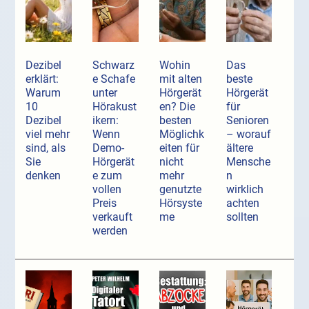
Dezibel
Schwarz
Wohin
Das
erklärt:
e Schafe
mit alten
beste
Warum
unter
Hörgerät
Hörgerät
10
Hörakust
en? Die
für
Dezibel
ikern:
besten
Senioren
viel mehr
Wenn
Möglichk
– worauf
sind, als
Demo-
eiten für
ältere
Sie
Hörgerät
nicht
Mensche
denken
e zum
mehr
n
vollen
genutzte
wirklich
Preis
Hörsyste
achten
verkauft
me
sollten
werden