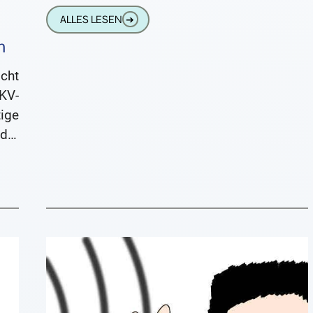
muss, um alles mit zu bekommen. Häufig
ALLES LESEN
➔
bleibt am Ende
n
cht
KV-
ige
der
zw.
 und