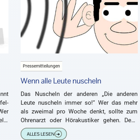
Pressemitteilungen
Wenn alle Leute nuscheln
nnt
Das Nuscheln der anderen „Die anderen
fel-
Leute nuscheln immer so!“ Wer das mehr
Wer
als zweimal pro Woche denkt, sollte zum
llt,
Ohrenarzt oder Hörakustiker gehen. Denn
sen
das vermeintliche Nuscheln ist keine
ALLES LESEN
➔