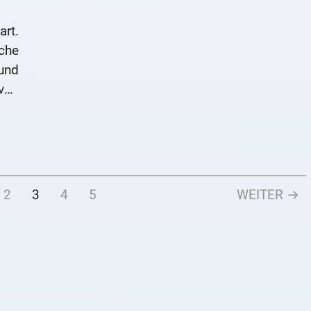
art.
che
und
 von
nd
ber
2
3
4
5
WEITER →