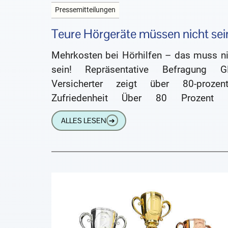
Pressemitteilungen
Teure Hörgeräte müssen nicht sei
Mehrkosten bei Hörhilfen – das muss ni
sein! Repräsentative Befragung G
Versicherter zeigt über 80-prozent
Zufriedenheit Über 80 Prozent 
Versicherten sind sehr zufrieden b
ALLES LESEN
➔
zufrieden mit ihrer Hörhilfenversorgung
ihrem