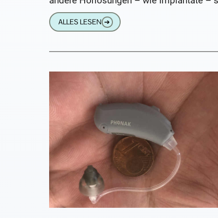
andere Hörlösungen – wie Implantate – s
für die Behandlung geeignet und tragen
ALLES LESEN
➔
einer wesentlich