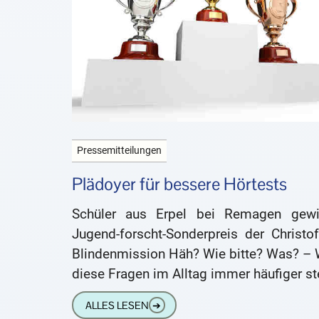
Pressemitteilungen
Plädoyer für bessere Hörtests
Schüler aus Erpel bei Remagen gewi
Jugend-forscht-Sonderpreis der Christof
Blindenmission Häh? Wie bitte? Was? – 
diese Fragen im Alltag immer häufiger ste
weiß dass das Hörvermögen nachgelas
ALLES LESEN
➔
hat. Kilian Wolf