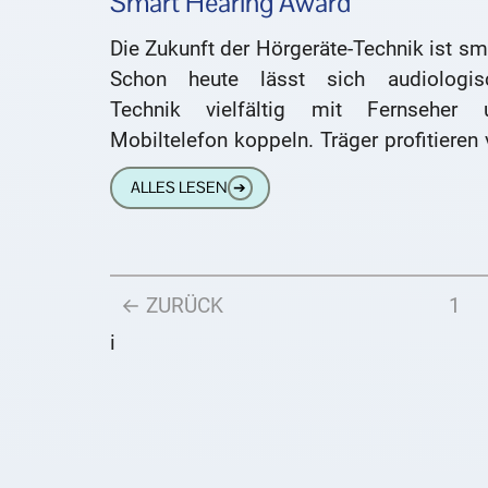
Smart Hearing Award
Die Zukunft der Hörgeräte-Technik ist sm
Schon heute lässt sich audiologis
Technik vielfältig mit Fernseher 
Mobiltelefon koppeln. Träger profitieren
direktem Sound-Streaming u
ALLES LESEN
➔
Möglichkeiten, das Hörerleben auch ü
App
← ZURÜCK
1
i