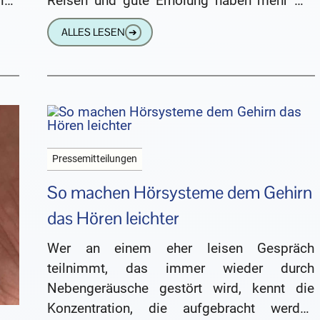
ind
Reisen und gute Erholung haben mehr mit
 zu
gutem Hören gemeinsam als vielfach
ALLES LESEN
➔
gedacht. Denn unvergessliche
Urlaubserinnerungen
Pressemitteilungen
So machen Hörsysteme dem Gehirn
das Hören leichter
Wer an einem eher leisen Gespräch
teilnimmt, das immer wieder durch
Nebengeräusche gestört wird, kennt die
Konzentration, die aufgebracht werden