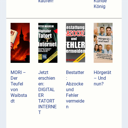
kaufen!
Kunde
König
MORI –
Jetzt
Bestatter
Hörgerät
Der
erschien
:
– Und
Teufel
en:
Abzocke
nun?
von
DIGITAL
und
Waibsta
ER
Fehler
dt
TATORT
vermeide
INTERNE
n
T