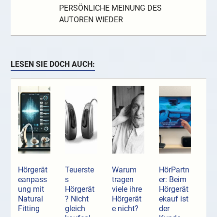
PERSÖNLICHE MEINUNG DES
AUTOREN WIEDER
LESEN SIE DOCH AUCH:
Hörgerät
Teuerste
Warum
HörPartn
eanpass
s
tragen
er: Beim
ung mit
Hörgerät
viele ihre
Hörgerät
Natural
? Nicht
Hörgerät
ekauf ist
Fitting
gleich
e nicht?
der