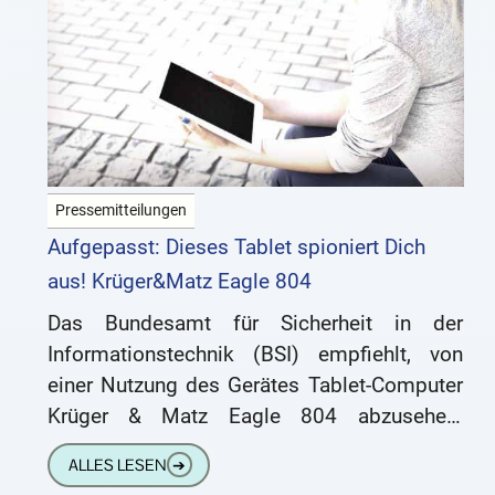
Pressemitteilungen
Aufgepasst: Dieses Tablet spioniert Dich
aus! Krüger&Matz Eagle 804
Das Bundesamt für Sicherheit in der
Informationstechnik (BSI) empfiehlt, von
einer Nutzung des Gerätes Tablet-Computer
Krüger & Matz Eagle 804 abzusehen.
(Krüger&Matz Eagle 804, Model-Nr:
ALLES LESEN
➔
KM0804_01,Build-Nr: