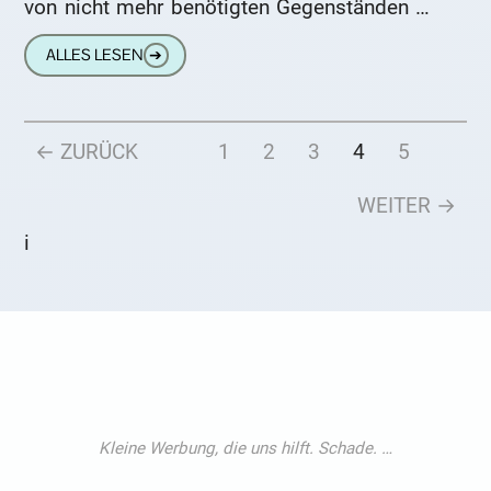
von nicht mehr benötigten Gegenständen zu
trennen. Dabei misten die Deutschen
ALLES LESEN
➔
durchaus
← ZURÜCK
1
2
3
4
5
WEITER →
i