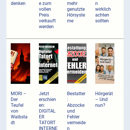
denken
e zum
mehr
n
vollen
genutzte
wirklich
Preis
Hörsyste
achten
verkauft
me
sollten
werden
MORI –
Jetzt
Bestatter
Hörgerät
Der
erschien
:
– Und
Teufel
en:
Abzocke
nun?
von
DIGITAL
und
Waibsta
ER
Fehler
dt
TATORT
vermeide
INTERNE
n