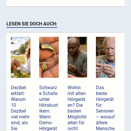
LESEN SIE DOCH AUCH:
Dezibel
Schwarz
Wohin
Das
erklärt:
e Schafe
mit alten
beste
Warum
unter
Hörgerät
Hörgerät
10
Hörakust
en? Die
für
Dezibel
ikern:
besten
Senioren
viel mehr
Wenn
Möglichk
– worauf
sind, als
Demo-
eiten für
ältere
Sie
Hörgerät
nicht
Mensche