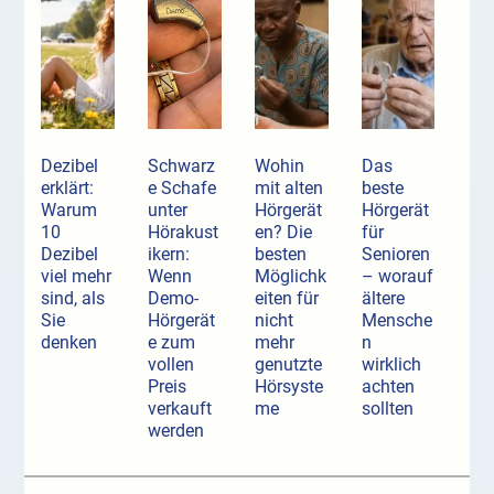
Dezibel
Schwarz
Wohin
Das
erklärt:
e Schafe
mit alten
beste
Warum
unter
Hörgerät
Hörgerät
10
Hörakust
en? Die
für
Dezibel
ikern:
besten
Senioren
viel mehr
Wenn
Möglichk
– worauf
sind, als
Demo-
eiten für
ältere
Sie
Hörgerät
nicht
Mensche
denken
e zum
mehr
n
vollen
genutzte
wirklich
Preis
Hörsyste
achten
verkauft
me
sollten
werden