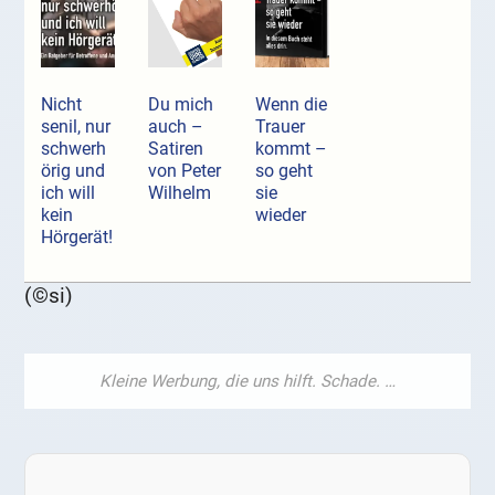
Nicht
Du mich
Wenn die
senil, nur
auch –
Trauer
schwerh
Satiren
kommt –
örig und
von Peter
so geht
ich will
Wilhelm
sie
kein
wieder
Hörgerät!
(©si)