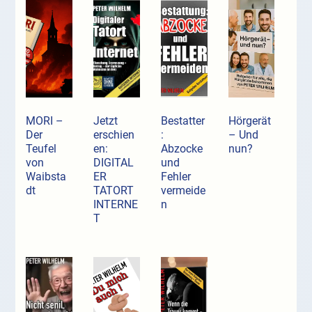
MORI –
Jetzt
Bestatter
Hörgerät
Der
erschien
:
– Und
Teufel
en:
Abzocke
nun?
von
DIGITAL
und
Waibsta
ER
Fehler
dt
TATORT
vermeide
INTERNE
n
T