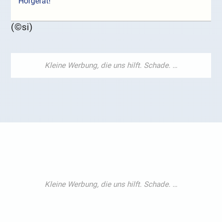
Hörgerät!
(©si)