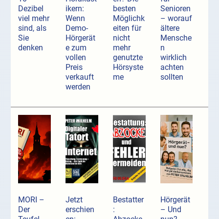
Dezibel
ikern:
besten
Senioren
viel mehr
Wenn
Möglichk
– worauf
sind, als
Demo-
eiten für
ältere
Sie
Hörgerät
nicht
Mensche
denken
e zum
mehr
n
vollen
genutzte
wirklich
Preis
Hörsyste
achten
verkauft
me
sollten
werden
MORI –
Jetzt
Bestatter
Hörgerät
Der
erschien
:
– Und