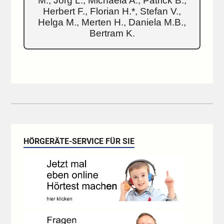
M., Jörg L., Michaela A., Patrick B.,
Herbert F., Florian H.*, Stefan V.,
Helga M., Merten H., Daniela M.B.,
Bertram K.
HÖRGERÄTE-SERVICE FÜR SIE