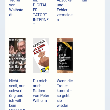
Teufel
en:
Abzocke
nun?
von
DIGITAL
und
Waibsta
ER
Fehler
dt
TATORT
vermeide
INTERNE
n
T
Nicht
Du mich
Wenn die
senil, nur
auch –
Trauer
schwerh
Satiren
kommt –
örig und
von Peter
so geht
ich will
Wilhelm
sie
kein
wieder