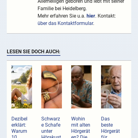
Allerheiligen geboren und lebt mit seiner
Familie bei Heidelberg.
Mehr erfahren Sie u.a.
hier
. Kontakt:
über das Kontaktformular
.
LESEN SIE DOCH AUCH:
Dezibel
Schwarz
Wohin
Das
erklärt:
e Schafe
mit alten
beste
Warum
unter
Hörgerät
Hörgerät
10
Hörakust
en? Die
für