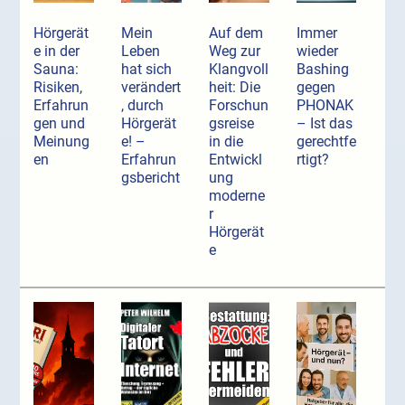
Hörgerät
Mein
Auf dem
Immer
e in der
Leben
Weg zur
wieder
Sauna:
hat sich
Klangvoll
Bashing
Risiken,
verändert
heit: Die
gegen
Erfahrun
, durch
Forschun
PHONAK
gen und
Hörgerät
gsreise
– Ist das
Meinung
e! –
in die
gerechtfe
en
Erfahrun
Entwickl
rtigt?
gsbericht
ung
moderne
r
Hörgerät
e