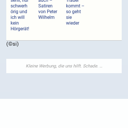
senil, nur
auch –
Trauer
schwerh
Satiren
kommt –
örig und
von Peter
so geht
ich will
Wilhelm
sie
kein
wieder
Hörgerät!
(©si)