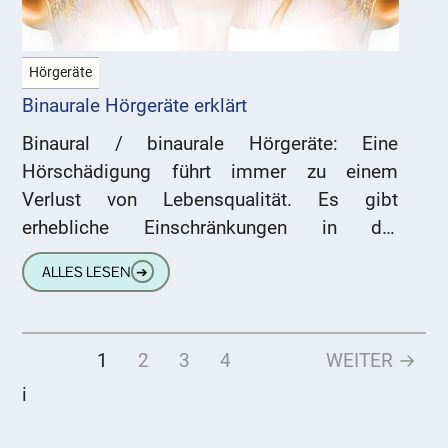
Hörgeräte
Binaurale Hörgeräte erklärt
Binaural / binaurale Hörgeräte: Eine
Hörschädigung führt immer zu einem
Verlust von Lebensqualität. Es gibt
erhebliche Einschränkungen in der
Kommunikation. Moderne, digitale
ALLES LESEN
➔
Hörgeräte sind hier eine echte Hilfe und
können
1
2
3
4
WEITER →
i