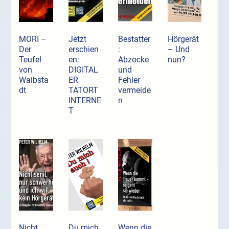
MORI –
Jetzt
Bestatter
Hörgerät
Der
erschien
:
– Und
Teufel
en:
Abzocke
nun?
von
DIGITAL
und
Waibsta
ER
Fehler
dt
TATORT
vermeide
INTERNE
n
T
Nicht
Du mich
Wenn die