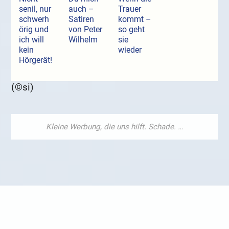
senil, nur
auch –
Trauer
schwerh
Satiren
kommt –
örig und
von Peter
so geht
ich will
Wilhelm
sie
kein
wieder
Hörgerät!
(©si)