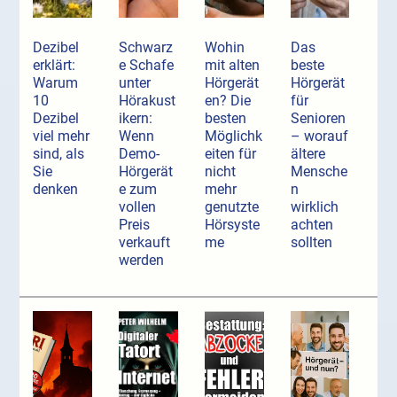
Dezibel
Schwarz
Wohin
Das
erklärt:
e Schafe
mit alten
beste
Warum
unter
Hörgerät
Hörgerät
10
Hörakust
en? Die
für
Dezibel
ikern:
besten
Senioren
viel mehr
Wenn
Möglichk
– worauf
sind, als
Demo-
eiten für
ältere
Sie
Hörgerät
nicht
Mensche
denken
e zum
mehr
n
vollen
genutzte
wirklich
Preis
Hörsyste
achten
verkauft
me
sollten
werden