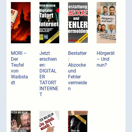
MORI –
Jetzt
Bestatter
Hörgerät
Der
erschien
:
– Und
Teufel
en:
Abzocke
nun?
von
DIGITAL
und
Waibsta
ER
Fehler
dt
TATORT
vermeide
INTERNE
n
T