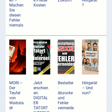
en –
e Preise
Zukunft
Hörgerät
Machen
Kosten
?
Sie
diesen
Fehler
niemals
MORI –
Jetzt
Bestatter
Hörgerät
Der
erschien
:
– Und
Teufel
en:
Abzocke
nun?
von
DIGITAL
und
Waibsta
ER
Fehler
dt
TATORT
vermeide