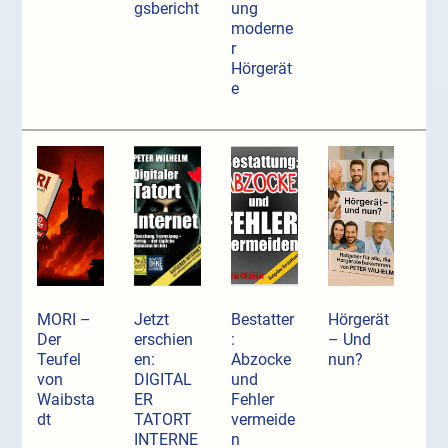
gsbericht
ung
moderne
r
Hörgerät
e
MORI –
Jetzt
Bestatter
Hörgerät
Der
erschien
:
– Und
Teufel
en:
Abzocke
nun?
von
DIGITAL
und
Waibsta
ER
Fehler
dt
TATORT
vermeide
INTERNE
n