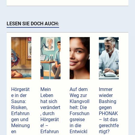
LESEN SIE DOCH AUCH:
Hörgerät
Mein
Auf dem
Immer
e in der
Leben
Weg zur
wieder
Sauna:
hat sich
Klangvoll
Bashing
Risiken,
verändert
heit: Die
gegen
Erfahrun
, durch
Forschun
PHONAK
gen und
Hörgerät
gsreise
– Ist das
Meinung
e! –
in die
gerechtfe
en
Erfahrun
Entwickl
rtigt?