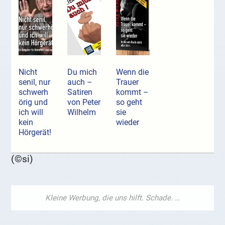
Nicht
Du mich
Wenn die
senil, nur
auch –
Trauer
schwerh
Satiren
kommt –
örig und
von Peter
so geht
ich will
Wilhelm
sie
kein
wieder
Hörgerät!
(©si)