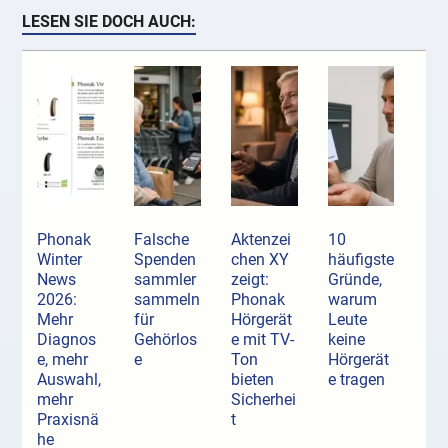
LESEN SIE DOCH AUCH:
Phonak
Falsche
Aktenzei
10
Winter
Spenden
chen XY
häufigste
News
sammler
zeigt:
Gründe,
2026:
sammeln
Phonak
warum
Mehr
für
Hörgerät
Leute
Diagnos
Gehörlos
e mit TV-
keine
e, mehr
e
Ton
Hörgerät
Auswahl,
bieten
e tragen
mehr
Sicherhei
Praxisnä
t
he