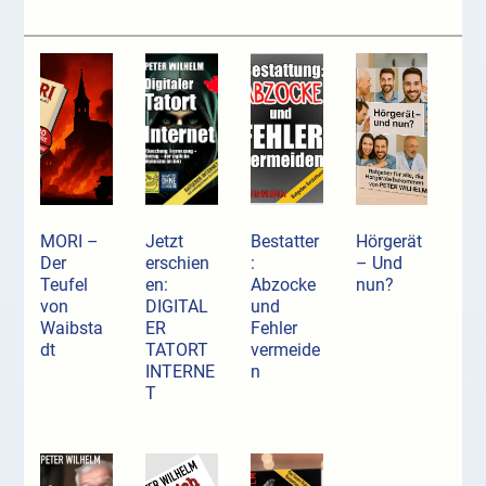
MORI –
Jetzt
Bestatter
Hörgerät
Der
erschien
:
– Und
Teufel
en:
Abzocke
nun?
von
DIGITAL
und
Waibsta
ER
Fehler
dt
TATORT
vermeide
INTERNE
n
T