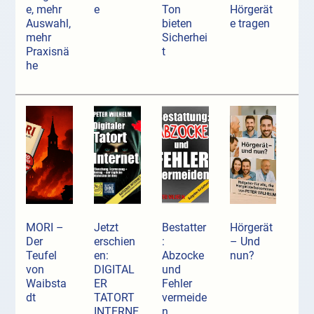
e, mehr
e
Ton
Hörgerät
Auswahl,
bieten
e tragen
mehr
Sicherhei
Praxisnä
t
he
MORI –
Jetzt
Bestatter
Hörgerät
Der
erschien
:
– Und
Teufel
en:
Abzocke
nun?
von
DIGITAL
und
Waibsta
ER
Fehler
dt
TATORT
vermeide
INTERNE
n