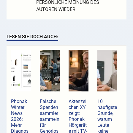
PERSÖNLICHE MEINUNG DES
AUTOREN WIEDER
LESEN SIE DOCH AUCH:
Phonak
Falsche
Aktenzei
10
Winter
Spenden
chen XY
häufigste
News
sammler
zeigt:
Gründe,
2026:
sammeln
Phonak
warum
Mehr
für
Hörgerät
Leute
Diagnos
Gehörlos
e mit TV-
keine