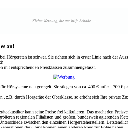
es an!
 bei Hörgeräten ist schwer. Sie richten sich in erster Linie nach der Au
ch.
en mit entsprechenden Preisklassen zusammengefasst.
Hörsysteme neu geregelt. Sie stiegen von ca. 400 € auf ca. 700 € pr
 z.B. durch Hörgeräte der Oberklasse, so erhöht sich Ihre private Zu
äteakustiker kann seine Preise frei kalkulieren. Das macht den Preisve
rößeren regionalen Filialisten und großen, bundesweit agierenden Kette
Unterschiede zwischen den einzelnen Hörgeräteherstellern. Letztendlich 
Generationen der Chips können einen anderen Preis zur Folge haben.