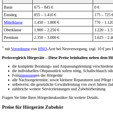
Basis
675 – 845 €
0 €
Einstieg
855 – 1.410 €
175 – 725 
Mittelklasse
1.450 – 1.800 €
770 – 1.12
Oberklasse
1.900 – 2.250 €
1.220 – 1.5
Premium
2.350 – 3.000 €
1.625 – 2.4
*
mit
Verordnung
von
HNO
-Arzt bei Neuversorgung, zzgl. 10 € pro H
Preisvergleich Hörgeräte – Diese Preise beinhalten neben dem H
die komplette Beratungs- und Anpassungsleistung verschiedene
die individuellen Ohrpassstück sofern nötig, Schallschlauch od
Fein
anpassung
en der Hörgeräte
alle Nachsorgetermine, sowie kleinere Reparaturen und Pflege f
selbstverst. die gesetzliche Gewährleistung von zwei Jahren (ink
zahlreiche weitere Serviceleistungen und Zubehörberatung
Fragen Sie bitte Ihren Hörgeräteakustiker für weitere Details.
Preise für Hörgeräte Zubehör