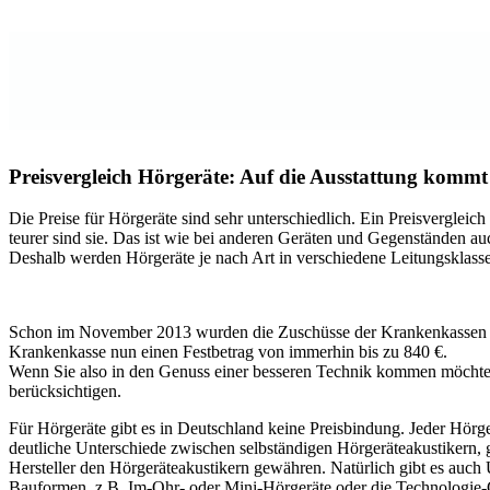
Preisvergleich Hörgeräte: Auf die Ausstattung kommt 
Die Preise für Hörgeräte sind sehr unterschiedlich. Ein Preisvergleich
teurer sind sie. Das ist wie bei anderen Geräten und Gegenständen au
Deshalb werden Hörgeräte je nach Art in verschiedene Leitungsklass
Schon im November 2013 wurden die Zuschüsse der Krankenkassen für 
Krankenkasse nun einen Festbetrag von immerhin bis zu 840 €.
Wenn Sie also in den Genuss einer besseren Technik kommen möchten ,
berücksichtigen.
Für Hörgeräte gibt es in Deutschland keine Preisbindung. Jeder Hörger
deutliche Unterschiede zwischen selbständigen Hörgeräteakustikern, g
Hersteller den Hörgeräteakustikern gewähren. Natürlich gibt es auch 
Bauformen, z.B. Im-Ohr- oder Mini-Hörgeräte oder die Technologie-