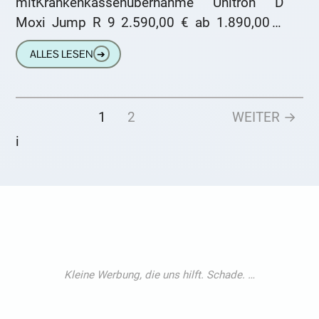
mitKrankenkassenübernahme Unitron D
Moxi Jump R 9 2.590,00 € ab 1.890,00 €
Unitron D Moxi Jump R 7 2.190,00 € ab
ALLES LESEN
➔
1
2
WEITER →
i