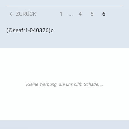
← ZURÜCK
1
...
4
5
6
(©seafr1-040326)c