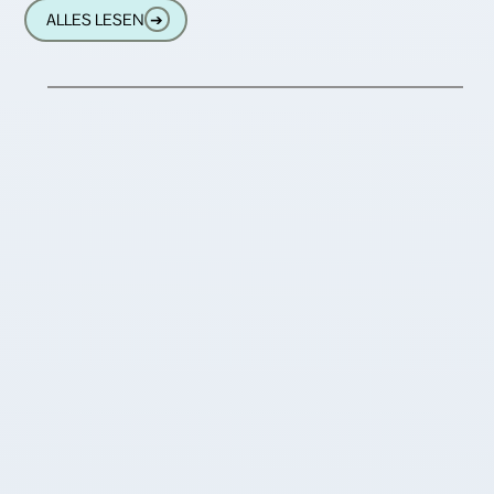
wie Drahtlosverbindung, beispielsweise zu
ALLES LESEN
➔
einem Smartphone oder Sensoren zur
medizinischen Überwachung und