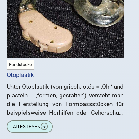
Fundstücke
Otoplastik
Unter Otoplastik (von griech. otós = ‚Ohr‘ und
plastein = ‚formen, gestalten‘) versteht man
die Herstellung von Formpassstücken für
beispielsweise Hörhilfen oder Gehörschutz
durch den Hörgeräteakustiker. Der Begriff
ALLES LESEN
➔
wird dabei