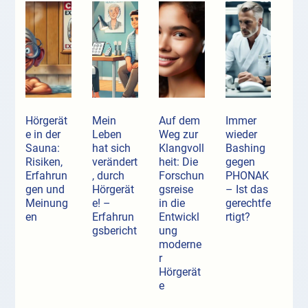
Hörgerät
Mein
Auf dem
Immer
e in der
Leben
Weg zur
wieder
Sauna:
hat sich
Klangvoll
Bashing
Risiken,
verändert
heit: Die
gegen
Erfahrun
, durch
Forschun
PHONAK
gen und
Hörgerät
gsreise
– Ist das
Meinung
e! –
in die
gerechtfe
en
Erfahrun
Entwickl
rtigt?
gsbericht
ung
moderne
r
Hörgerät
e