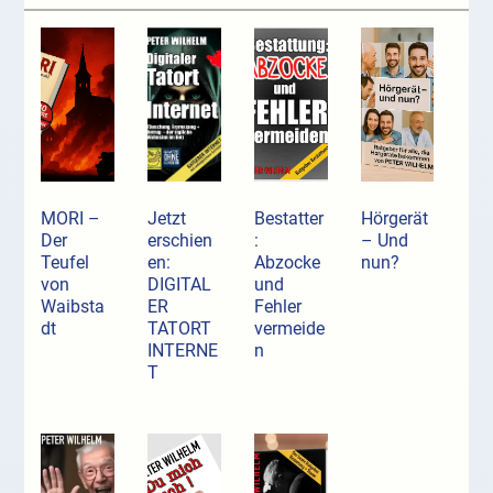
MORI –
Jetzt
Bestatter
Hörgerät
Der
erschien
:
– Und
Teufel
en:
Abzocke
nun?
von
DIGITAL
und
Waibsta
ER
Fehler
dt
TATORT
vermeide
INTERNE
n
T