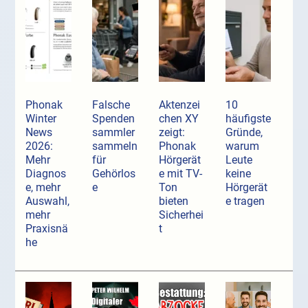
Phonak
Falsche
Aktenzei
10
Winter
Spenden
chen XY
häufigste
News
sammler
zeigt:
Gründe,
2026:
sammeln
Phonak
warum
Mehr
für
Hörgerät
Leute
Diagnos
Gehörlos
e mit TV-
keine
e, mehr
e
Ton
Hörgerät
Auswahl,
bieten
e tragen
mehr
Sicherhei
Praxisnä
t
he