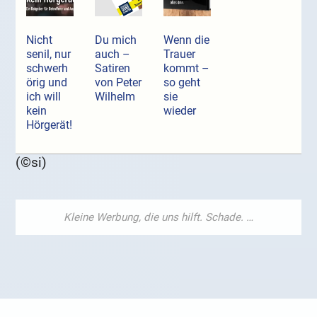
Nicht
Du mich
Wenn die
senil, nur
auch –
Trauer
schwerh
Satiren
kommt –
örig und
von Peter
so geht
ich will
Wilhelm
sie
kein
wieder
Hörgerät!
(©si)