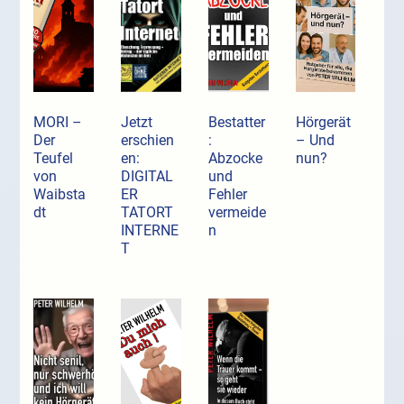
MORI –
Jetzt
Bestatter
Hörgerät
Der
erschien
:
– Und
Teufel
en:
Abzocke
nun?
von
DIGITAL
und
Waibsta
ER
Fehler
dt
TATORT
vermeide
INTERNE
n
T