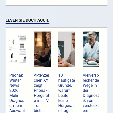
LESEN SIE DOCH AUCH:
Phonak
Aktenzei
10
Vielversp
Winter
chen XY
häufigste
rechende
News
zeigt:
Gründe,
Wege in
2026:
Phonak
warum
der
Mehr
Hörgerät
Leute
Diagnost
Diagnos
e mit TV-
keine
ik von
e, mehr
Ton
Hörgerät
versteckt
Auswahl,
bieten
e tragen
em