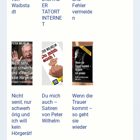
Waibsta
ER
Fehler
dt
TATORT
vermeide
INTERNE
n
T
Nicht
Du mich
Wenn die
senil, nur
auch –
Trauer
schwerh
Satiren
kommt –
örig und
von Peter
so geht
ich will
Wilhelm
sie
kein
wieder
Hörgerät!