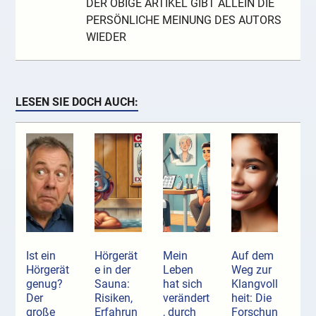
DER OBIGE ARTIKEL GIBT ALLEIN DIE
PERSÖNLICHE MEINUNG DES AUTORS
WIEDER
LESEN SIE DOCH AUCH:
Ist ein
Hörgerät
Mein
Auf dem
Hörgerät
e in der
Leben
Weg zur
genug?
Sauna:
hat sich
Klangvoll
Der
Risiken,
verändert
heit: Die
große
Erfahrun
, durch
Forschun