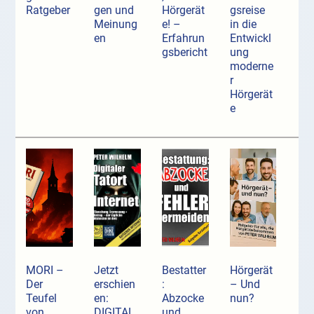
Ratgeber
gen und
Hörgerät
gsreise
Meinung
e! –
in die
en
Erfahrun
Entwickl
gsbericht
ung
moderne
r
Hörgerät
e
MORI –
Jetzt
Bestatter
Hörgerät
Der
erschien
:
– Und
Teufel
en:
Abzocke
nun?
von
DIGITAL
und