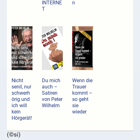
INTERNE
n
T
Nicht
Du mich
Wenn die
senil, nur
auch –
Trauer
schwerh
Satiren
kommt –
örig und
von Peter
so geht
ich will
Wilhelm
sie
kein
wieder
Hörgerät!
(©si)