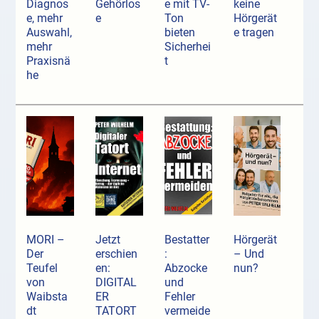
Diagnos
Gehörlos
e mit TV-
keine
e, mehr
e
Ton
Hörgerät
Auswahl,
bieten
e tragen
mehr
Sicherhei
Praxisnä
t
he
MORI –
Jetzt
Bestatter
Hörgerät
Der
erschien
:
– Und
Teufel
en:
Abzocke
nun?
von
DIGITAL
und
Waibsta
ER
Fehler
dt
TATORT
vermeide