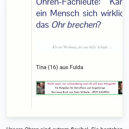
Ohren-Fachleute: Kann
ein Mensch sich wirklich
das
Ohr brechen
?
Tina (16) aus Fulda