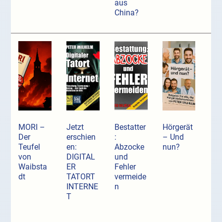
aus
China?
MORI –
Jetzt
Bestatter
Hörgerät
Der
erschien
:
– Und
Teufel
en:
Abzocke
nun?
von
DIGITAL
und
Waibsta
ER
Fehler
dt
TATORT
vermeide
INTERNE
n
T