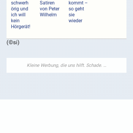
schwerh
Satiren
kommt –
örig und
von Peter
so geht
ich will
Wilhelm
sie
kein
wieder
Hörgerät!
(©si)