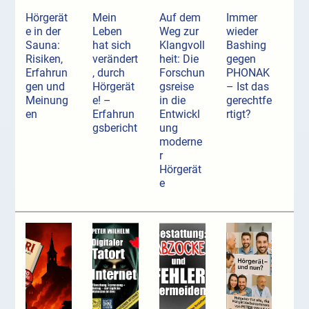
Hörgerät
Mein
Auf dem
Immer
e in der
Leben
Weg zur
wieder
Sauna:
hat sich
Klangvoll
Bashing
Risiken,
verändert
heit: Die
gegen
Erfahrun
, durch
Forschun
PHONAK
gen und
Hörgerät
gsreise
– Ist das
Meinung
e! –
in die
gerechtfe
en
Erfahrun
Entwickl
rtigt?
gsbericht
ung
moderne
r
Hörgerät
e