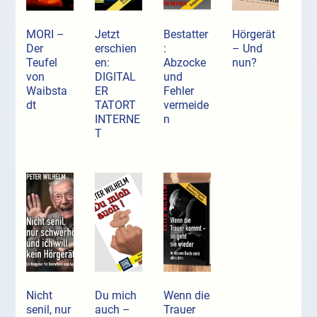
MORI –
Jetzt
Bestatter
Hörgerät
Der
erschien
:
– Und
Teufel
en:
Abzocke
nun?
von
DIGITAL
und
Waibsta
ER
Fehler
dt
TATORT
vermeide
INTERNE
n
T
Nicht
Du mich
Wenn die
senil, nur
auch –
Trauer