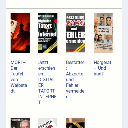
MORI –
Jetzt
Bestatter
Hörgerät
Der
erschien
:
– Und
Teufel
en:
Abzocke
nun?
von
DIGITAL
und
Waibsta
ER
Fehler
dt
TATORT
vermeide
INTERNE
n
T