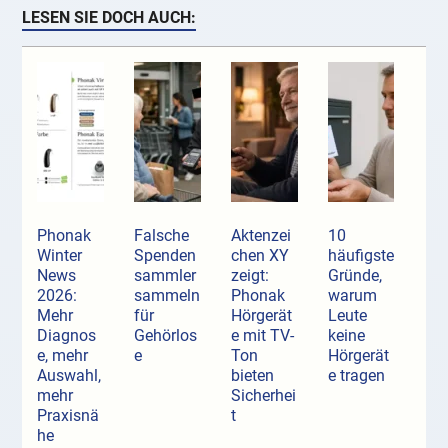
LESEN SIE DOCH AUCH:
Phonak
Falsche
Aktenzei
10
Winter
Spenden
chen XY
häufigste
News
sammler
zeigt:
Gründe,
2026:
sammeln
Phonak
warum
Mehr
für
Hörgerät
Leute
Diagnos
Gehörlos
e mit TV-
keine
e, mehr
e
Ton
Hörgerät
Auswahl,
bieten
e tragen
mehr
Sicherhei
Praxisnä
t
he