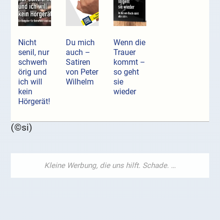
Nicht
Du mich
Wenn die
senil, nur
auch –
Trauer
schwerh
Satiren
kommt –
örig und
von Peter
so geht
ich will
Wilhelm
sie
kein
wieder
Hörgerät!
(©si)