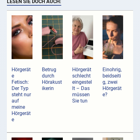
LESEN SIE DOCH AUCH:
Hörgerät
Betrug
Hörgerät
Einohrig,
e
durch
schlecht
beidseiti
Fetisch:
Hörakust
eingestel
g, zwei
Der Typ
ikerin
lt – Das
Hörgerät
steht nur
müssen
e?
auf
Sie tun
meine
Hörgerät
e