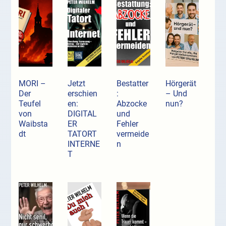
MORI –
Jetzt
Bestatter
Hörgerät
Der
erschien
:
– Und
Teufel
en:
Abzocke
nun?
von
DIGITAL
und
Waibsta
ER
Fehler
dt
TATORT
vermeide
INTERNE
n
T