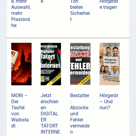
e, mehr
e
Ton
Hörgerät
Auswahl,
bieten
e tragen
mehr
Sicherhei
Praxisnä
t
he
MORI –
Jetzt
Bestatter
Hörgerät
Der
erschien
:
– Und
Teufel
en:
Abzocke
nun?
von
DIGITAL
und
Waibsta
ER
Fehler
dt
TATORT
vermeide
INTERNE
n