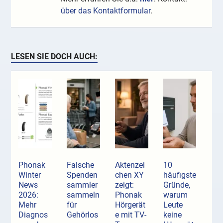
über das Kontaktformular
.
LESEN SIE DOCH AUCH:
Phonak
Falsche
Aktenzei
10
Winter
Spenden
chen XY
häufigste
News
sammler
zeigt:
Gründe,
2026:
sammeln
Phonak
warum
Mehr
für
Hörgerät
Leute
Diagnos
Gehörlos
e mit TV-
keine