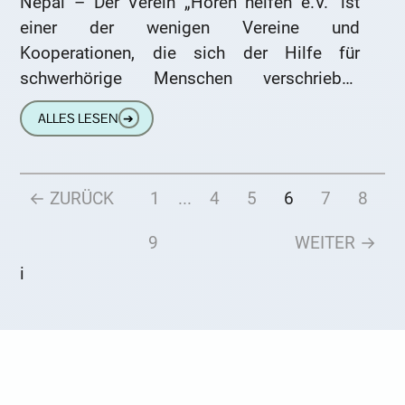
Nepal – Der Verein „Hören helfen e.V.“ ist
einer der wenigen Vereine und
Kooperationen, die sich der Hilfe für
schwerhörige Menschen verschrieben
haben. In der Vergangenheit und Zukunft
ALLES LESEN
➔
widmet sich
← ZURÜCK
1
...
4
5
6
7
8
9
WEITER →
i