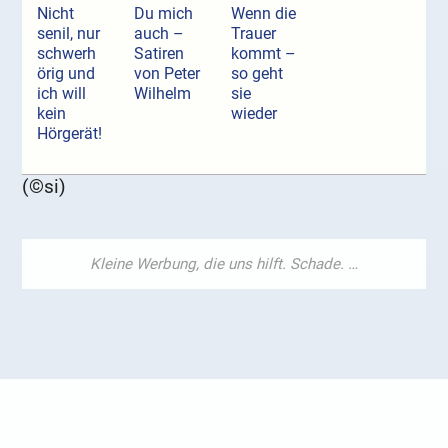
Nicht
Du mich
Wenn die
senil, nur
auch –
Trauer
schwerh
Satiren
kommt –
örig und
von Peter
so geht
ich will
Wilhelm
sie
kein
wieder
Hörgerät!
(©si)