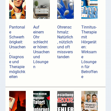
Pantonal
Auf
Ohrensc
Tinnitus-
e
einem
hmalz:
Therapie
Schwerh
Ohr
Natürlich
mit
örigkeit:
schlecht
, nützlich
Hörgerät
Ursachen
er hören:
und oft
en:
,
Ursachen
missvers
Wirksam
Diagnos
und
tanden
e
e und
Lösunge
Lösunge
Therapie
n
n für
möglichk
Betroffen
eiten
e