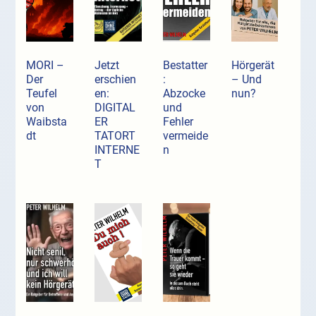
MORI –
Jetzt
Bestatter
Hörgerät
Der
erschien
:
– Und
Teufel
en:
Abzocke
nun?
von
DIGITAL
und
Waibsta
ER
Fehler
dt
TATORT
vermeide
INTERNE
n
T