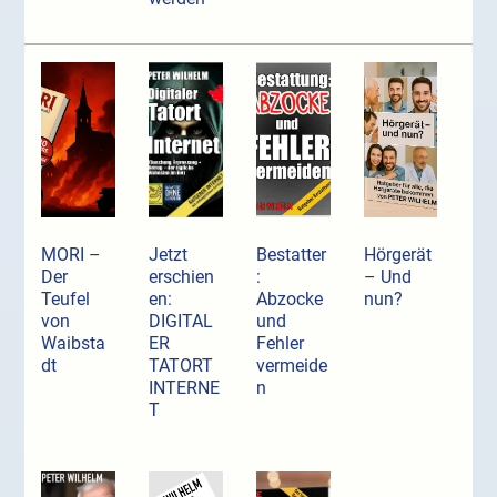
MORI –
Jetzt
Bestatter
Hörgerät
Der
erschien
:
– Und
Teufel
en:
Abzocke
nun?
von
DIGITAL
und
Waibsta
ER
Fehler
dt
TATORT
vermeide
INTERNE
n
T