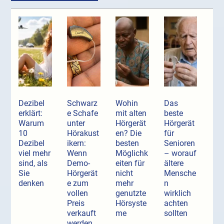
Dezibel
Schwarz
Wohin
Das
erklärt:
e Schafe
mit alten
beste
Warum
unter
Hörgerät
Hörgerät
10
Hörakust
en? Die
für
Dezibel
ikern:
besten
Senioren
viel mehr
Wenn
Möglichk
– worauf
sind, als
Demo-
eiten für
ältere
Sie
Hörgerät
nicht
Mensche
denken
e zum
mehr
n
vollen
genutzte
wirklich
Preis
Hörsyste
achten
verkauft
me
sollten
werden