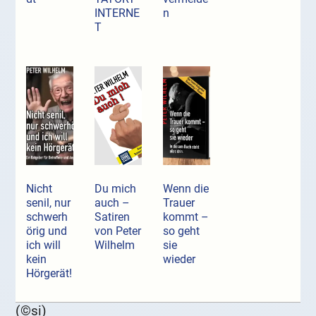
INTERNE
n
T
Nicht
Du mich
Wenn die
senil, nur
auch –
Trauer
schwerh
Satiren
kommt –
örig und
von Peter
so geht
ich will
Wilhelm
sie
kein
wieder
Hörgerät!
(©si)