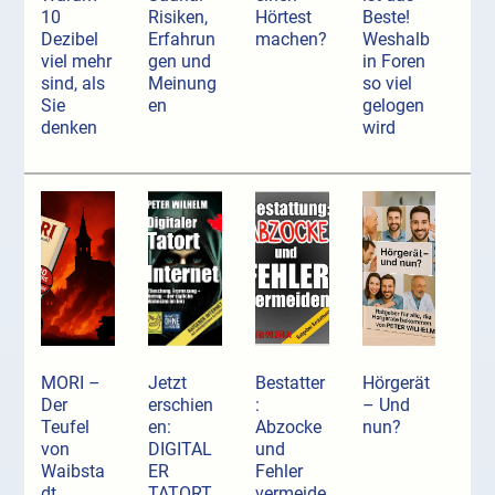
10
Risiken,
Hörtest
Beste!
Dezibel
Erfahrun
machen?
Weshalb
viel mehr
gen und
in Foren
sind, als
Meinung
so viel
Sie
en
gelogen
denken
wird
MORI –
Jetzt
Bestatter
Hörgerät
Der
erschien
:
– Und
Teufel
en:
Abzocke
nun?
von
DIGITAL
und
Waibsta
ER
Fehler
dt
TATORT
vermeide